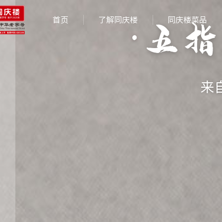
·五
首页
了解同庆楼
同庆楼菜品
来